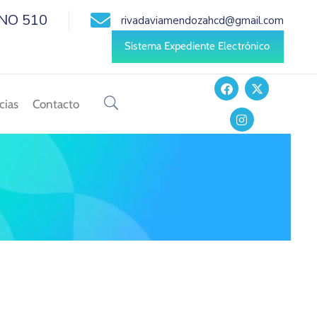
RNO 510
rivadaviamendozahcd@gmail.com
Sistema Expediente Electrónico
cias
Contacto