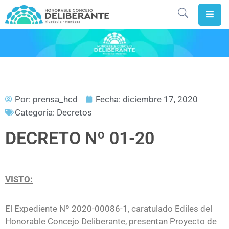
Inicio
HCD
Rivadavia
Por:
prensa_hcd
Fecha:
diciembre 17, 2020
Concejales
Categoría:
Decretos
Gobierno
DECRETO Nº 01-20
Abierto
Digesto
VISTO:
Actividad
Legislativa
El Expediente Nº 2020-00086-1, caratulado Ediles del
La
Honorable Concejo Deliberante, presentan Proyecto de