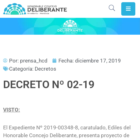
Inicio
HCD
Rivadavia
Por:
prensa_hcd
Fecha:
diciembre 17, 2019
Concejales
Categoría:
Decretos
Gobierno
DECRETO Nº 02-19
Abierto
Digesto
VISTO:
Actividad
Legislativa
El Expediente Nº 2019-00348-8, caratulado, Ediles del
La
Honorable Concejo Deliberante, presenta proyecto de