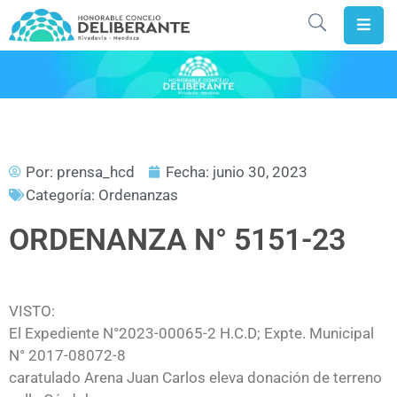
Inicio
HCD
Rivadavia
Por:
prensa_hcd
Fecha:
junio 30, 2023
Concejales
Categoría:
Ordenanzas
Gobierno
ORDENANZA N° 5151-23
Abierto
Digesto
VISTO:
Actividad
El Expediente N°2023-00065-2 H.C.D; Expte. Municipal
Legislativa
N° 2017-08072-8
caratulado Arena Juan Carlos eleva donación de terreno
La